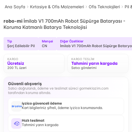
Ana Sayfa
Kırtasiye & Ofis Malzemeleri
Ofis Teknolojileri
Pil 
robo-mi
İmilab V1 700mAh Robot Süpürge Bataryası -
Koruma Katmanlı Batarya Teknolojisi
Tip
Menşei
Diğer Özellikler
Şarj Edilebilir Pil
CN
İmilab V1 700mAh Robot Süpürge Bataryas
KARGO
KARGO TESLIM
Ücretsiz
Tahmini yarın kargoda
200 TL üzeri
Satıcı gönderimi
Güvenli alışveriş
Satıcı doğrulandı, ödeme ve teslimat süreci gormeklazim.com
tarafından koruma altında.
iyzico güvenceli ödeme
Kart bilgileriniz şifreli, ödeme iyzico korumasında.
Hızlı teslimat
Tahmini yarın kargoda