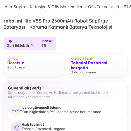
Ana Sayfa
Kırtasiye & Ofis Malzemeleri
Ofis Teknolojileri
Pil 
robo-mi
İlife V5S Pro 2600mAh Robot Süpürge
Bataryası - Koruma Katmanlı Batarya Teknolojisi
Tip
Menşei
Şarj Edilebilir Pil
TR
KARGO
KARGO TESLIM
Ücretsiz
Tahmini Pazartesi
200 TL üzeri
kargoda
Satıcı gönderimi
Güvenli alışveriş
Satıcı doğrulandı, ödeme ve teslimat süreci gormeklazim.com
tarafından koruma altında.
iyzico güvenceli ödeme
Kart bilgileriniz şifreli, ödeme iyzico korumasında.
Hızlı teslimat
Tahmini Pazartesi kargoda