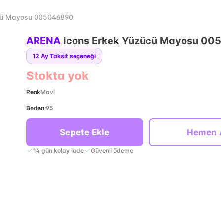
cü Mayosu 005046890
ARENA
Icons Erkek Yüzücü Mayosu 0
12
Ay Taksit seçeneği
Stokta yok
Renk
Mavi
Beden
:
95
Sepete Ekle
Hemen 
14 gün kolay iade
Güvenli ödeme