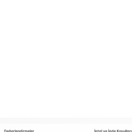
Değerlendirmeler
İptal ve İade Koşulları