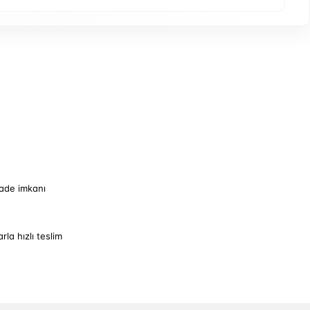
iade imkanı
arla hızlı teslim