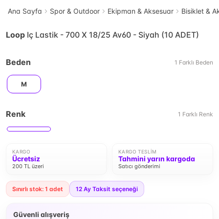
Ana Sayfa
Spor & Outdoor
Ekipman & Aksesuar
Bisiklet & 
Loop
Iç Lastik - 700 X 18/25 Av60 - Siyah (10 ADET)
Beden
1
Farklı
Beden
M
Renk
1
Farklı
Renk
KARGO
KARGO TESLIM
Ücretsiz
Tahmini yarın kargoda
200 TL üzeri
Satıcı gönderimi
Sınırlı stok: 1 adet
12
Ay Taksit seçeneği
Güvenli alışveriş