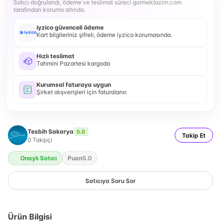
Satıcı doğrulandı, ödeme ve teslimat süreci gormeklazim.com
tarafından koruma altında.
iyzico güvenceli ödeme
Kart bilgileriniz şifreli, ödeme iyzico korumasında.
Hızlı teslimat
Tahmini Pazartesi kargoda
Kurumsal faturaya uygun
Şirket alışverişleri için faturalanır.
Tesbih Sakarya
5.0
Takip Et
0
Takipçi
Onaylı Satıcı
Puan
5.0
Satıcıya Soru Sor
Ürün Bilgisi