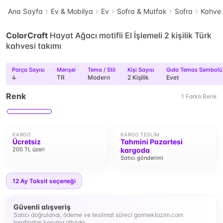
Ana Sayfa
Ev & Mobilya
Ev
Sofra & Mutfak
Sofra
Kahve 
ColorCraft
Hayat Ağacı motifli El İşlemeli 2 kişilik Türk
kahvesi takımı
Parça Sayısı
Menşei
Tema / Stil
Kişi Sayısı
Gıda Temas Sembolü
4
TR
Modern
2 Kişilik
Evet
Renk
1
Farklı
Renk
KARGO
KARGO TESLIM
Ücretsiz
Tahmini Pazartesi
200 TL üzeri
kargoda
Satıcı gönderimi
12
Ay Taksit seçeneği
Güvenli alışveriş
Satıcı doğrulandı, ödeme ve teslimat süreci gormeklazim.com
tarafından koruma altında.