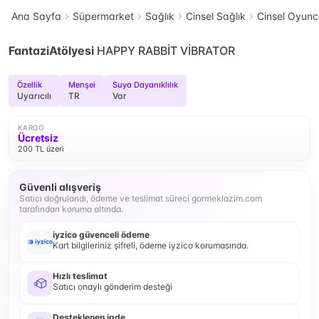
Ana Sayfa
Süpermarket
Sağlık
Cinsel Sağlık
Cinsel Oyun
FantaziAtölyesi
HAPPY RABBİT VİBRATOR
Özellik
Menşei
Suya Dayanıklılık
Uyarıcılı
TR
Var
KARGO
Ücretsiz
200 TL üzeri
Güvenli alışveriş
Satıcı doğrulandı, ödeme ve teslimat süreci gormeklazim.com
tarafından koruma altında.
iyzico güvenceli ödeme
Kart bilgileriniz şifreli, ödeme iyzico korumasında.
Hızlı teslimat
Satıcı onaylı gönderim desteği
Desteklenen iade