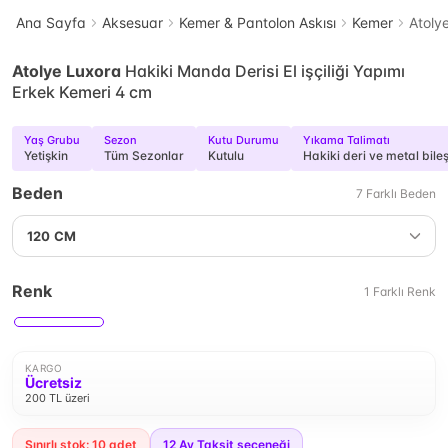
Ana Sayfa
Aksesuar
Kemer & Pantolon Askısı
Kemer
Atoly
Atolye Luxora
Hakiki Manda Derisi El işçiliği Yapımı
Erkek Kemeri 4 cm
Yaş Grubu
Sezon
Kutu Durumu
Yıkama Talimatı
Yetişkin
Tüm Sezonlar
Kutulu
Hakiki deri ve metal bileş
Beden
7
Farklı
Beden
120 CM
Renk
1
Farklı
Renk
KARGO
Ücretsiz
200 TL üzeri
Sınırlı stok: 10 adet
12
Ay Taksit seçeneği