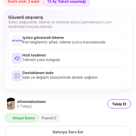
Sınırlı stok: 2 adet
12
Ay Taksit seçeneği
Güvenli alışveriş
Satıcı doğrulandı, ödeme ve teslimat süreci gormeklazim.com
tarafından koruma altında.
iyzico güvenceli ödeme
Kart bilgileriniz şifreli, ödeme iyzico korumasında.
Hızlı teslimat
Tahmini yarın kargoda
Desteklenen iade
İade ve değişim süreçlerinde destek sağlanır.
altınmodashoes
Takip Et
0
Takipçi
Onaylı Satıcı
Puan
0.0
Satıcıya Soru Sor