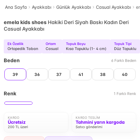
Ana Sayfa
Ayakkabı
Günlük Ayakkabı
Casual Ayakkabı
e
emela kids shoes
Hakiki Deri Siyah Baskı Kadın Deri
Casual Ayakkabı
Ek Özellik
Ortam
Topuk Boyu
Topuk Tipi
Ortopedik Taban
Casual
Kısa Topuklu (1- 4 cm)
Düz Topuklu
Beden
6
Farklı
Beden
39
36
37
41
38
40
Renk
1
Farklı
Renk
KARGO
KARGO TESLIM
Ücretsiz
Tahmini yarın kargoda
200 TL üzeri
Satıcı gönderimi