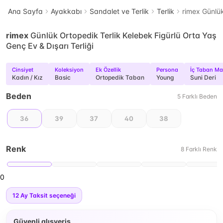
Ana Sayfa
Ayakkabı
Sandalet ve Terlik
Terlik
rimex Günlük
rimex
Günlük Ortopedik Terlik Kelebek Figürlü Orta Yaş
Genç Ev & Dışarı Terliği
Cinsiyet
Koleksiyon
Ek Özellik
Persona
İç Taban Mat
Kadın / Kız
Basic
Ortopedik Taban
Young
Suni Deri
Beden
5
Farklı
Beden
36
39
37
40
38
Renk
8
Farklı
Renk
0
12
Ay Taksit seçeneği
Güvenli alışveriş