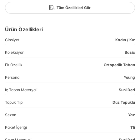
Tüm Özellikleri Gör
Ürün Özellikleri
Cinsiyet
Kadın / Kız
Koleksiyon
Basic
Ek Özellik
Ortopedik Taban
Persona
Young
İç Taban Materyali
Suni Deri
Topuk Tipi
Düz Topuklu
Sezon
Yaz
Paket İçeriği
1'li
Saya Materyali
Suni Deri