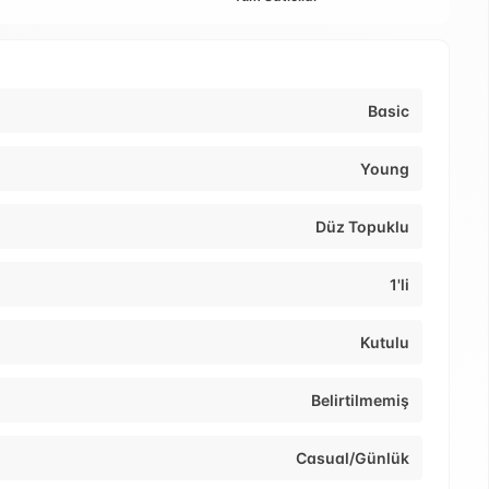
Basic
Young
Düz Topuklu
1'li
Kutulu
Belirtilmemiş
Casual/Günlük