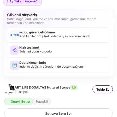
3
Ay Taksit seçeneği
Güvenli alışveriş
Satıcı doğrulandı, ödeme ve teslimat süreci gormeklazim.com
tarafından koruma altında.
iyzico güvenceli ödeme
Kart bilgileriniz şifreli, ödeme iyzico korumasında.
Hızlı teslimat
Tahmini yarın kargoda
Desteklenen iade
İade ve değişim süreçlerinde destek sağlanır.
ART LİFE DOĞALTAŞ Natural Stones
1.0
Takip Et
0
Takipçi
Onaylı Satıcı
Puan
1.0
Satıcıya Soru Sor