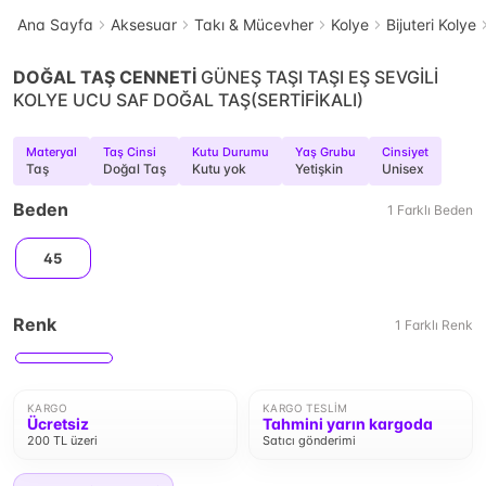
Ana Sayfa
Aksesuar
Takı & Mücevher
Kolye
Bijuteri Kolye
DOĞAL TAŞ CENNETİ
GÜNEŞ TAŞI TAŞI EŞ SEVGİLİ
KOLYE UCU SAF DOĞAL TAŞ(SERTİFİKALI)
Materyal
Taş Cinsi
Kutu Durumu
Yaş Grubu
Cinsiyet
Taş
Doğal Taş
Kutu yok
Yetişkin
Unisex
Beden
1
Farklı
Beden
45
Renk
1
Farklı
Renk
KARGO
KARGO TESLIM
Ücretsiz
Tahmini yarın kargoda
200 TL üzeri
Satıcı gönderimi