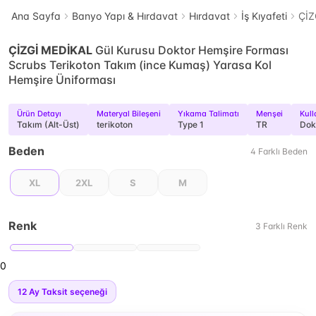
Ana Sayfa
Banyo Yapı & Hırdavat
Hırdavat
İş Kıyafeti
ÇİZ
ÇİZGİ MEDİKAL
Gül Kurusu Doktor Hemşire Forması
Scrubs Terikoton Takım (ince Kumaş) Yarasa Kol
Hemşire Üniforması
Ürün Detayı
Materyal Bileşeni
Yıkama Talimatı
Menşei
Kull
Takım (Alt-Üst)
terikoton
Type 1
TR
Dok
Beden
4
Farklı
Beden
XL
2XL
S
M
Renk
3
Farklı
Renk
0
12
Ay Taksit seçeneği