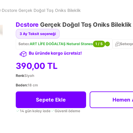
Dcstore Gerçek Doğal Taş Oniks Bileklik
Dcstore
Gerçek Doğal Taş Oniks Bileklik
3
Ay Taksit seçeneği
Satıcı:
ART LİFE DOĞALTAŞ Natural Stones
1
/ 5
Satıcıy
Bu üründe kargo ücretsiz!
390,00 TL
Renk
Siyah
Beden
:
18 cm
Sepete Ekle
Hemen 
14 gün kolay iade
Güvenli ödeme