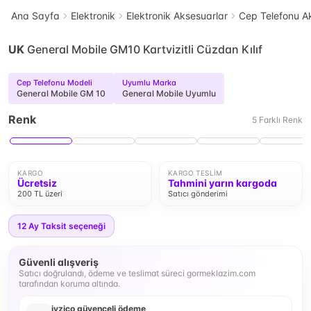
Ana Sayfa
Elektronik
Elektronik Aksesuarlar
Cep Telefonu Ak
UK
General Mobile GM10 Kartvizitli Cüzdan Kılıf
Cep Telefonu Modeli
Uyumlu Marka
General Mobile GM 10
General Mobile Uyumlu
Renk
5
Farklı
Renk
KARGO
KARGO TESLIM
Ücretsiz
Tahmini yarın kargoda
200 TL üzeri
Satıcı gönderimi
12
Ay Taksit seçeneği
Güvenli alışveriş
Satıcı doğrulandı, ödeme ve teslimat süreci gormeklazim.com
tarafından koruma altında.
iyzico güvenceli ödeme