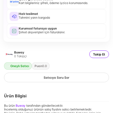
Kart bilgileriniz şifreli, ödeme iyzico korumasında.
Hızlı teslimat
Tahmini yarın kargoda
Kurumsal faturaya uygun
Şirket alışverişleri için faturalanır.
Buway
Takip Et
0
Takipçi
Onaylı Satıcı
Puan
0.0
Satıcıya Soru Sor
Ürün Bilgisi
Bu ürün
Buway
tarafından gönderilecektir.
İncelemiş olduğunuz ürünün satış fiyatını satıcı belirlemektedir.