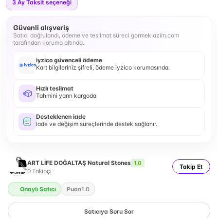
3
Ay Taksit seçeneği
Güvenli alışveriş
Satıcı doğrulandı, ödeme ve teslimat süreci gormeklazim.com
tarafından koruma altında.
iyzico güvenceli ödeme
Kart bilgileriniz şifreli, ödeme iyzico korumasında.
Hızlı teslimat
Tahmini yarın kargoda
Desteklenen iade
İade ve değişim süreçlerinde destek sağlanır.
ART LİFE DOĞALTAŞ Natural Stones
1.0
Takip Et
0
Takipçi
Onaylı Satıcı
Puan
1.0
Satıcıya Soru Sor