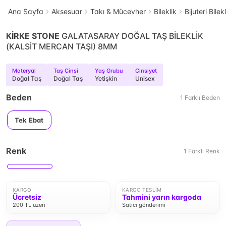
Ana Sayfa
Aksesuar
Takı & Mücevher
Bileklik
Bijuteri Bilek
KİRKE STONE
GALATASARAY DOĞAL TAŞ BİLEKLİK
(KALSİT MERCAN TAŞI) 8MM
Materyal
Taş Cinsi
Yaş Grubu
Cinsiyet
Doğal Taş
Doğal Taş
Yetişkin
Unisex
Beden
1
Farklı
Beden
Tek Ebat
Renk
1
Farklı
Renk
KARGO
KARGO TESLIM
Ücretsiz
Tahmini yarın kargoda
200 TL üzeri
Satıcı gönderimi