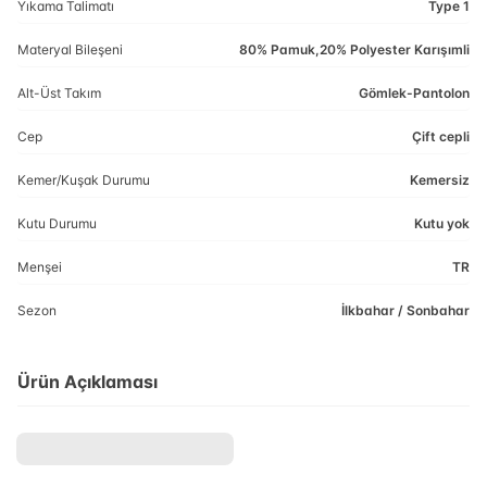
Yıkama Talimatı
Type 1
Materyal Bileşeni
80% Pamuk,20% Polyester Karışımli
Alt-Üst Takım
Gömlek-Pantolon
Cep
Çift cepli
Kemer/Kuşak Durumu
Kemersiz
Kutu Durumu
Kutu yok
Menşei
TR
Sezon
İlkbahar / Sonbahar
Ürün Açıklaması