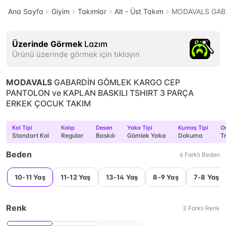
Ana Sayfa
Giyim
Takımlar
Alt - Üst Takım
MODAVALS GABA
Üzerinde Görmek
Lazım
Ürünü üzerinde görmek için tıklayın
MODAVALS
GABARDİN GÖMLEK KARGO CEP
PANTOLON ve KAPLAN BASKILI TSHIRT 3 PARÇA
ERKEK ÇOCUK TAKIM
Kol Tipi
Kalıp
Desen
Yaka Tipi
Kumaş Tipi
O
Standart Kol
Regular
Baskılı
Gömlek Yaka
Dokuma
T
Beden
6
Farklı
Beden
10-11 Yaş
11-12 Yaş
13-14 Yaş
8-9 Yaş
7-8 Yaş
Renk
3
Farklı
Renk