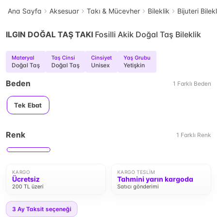
Ana Sayfa
Aksesuar
Takı & Mücevher
Bileklik
Bijuteri Bilek
ILGIN DOĞAL TAŞ TAKI
Fosilli Akik Doğal Taş Bileklik
Materyal
Taş Cinsi
Cinsiyet
Yaş Grubu
Doğal Taş
Doğal Taş
Unisex
Yetişkin
Beden
1
Farklı
Beden
Tek Ebat
Renk
1
Farklı
Renk
KARGO
KARGO TESLIM
Ücretsiz
Tahmini yarın kargoda
200 TL üzeri
Satıcı gönderimi
3
Ay Taksit seçeneği