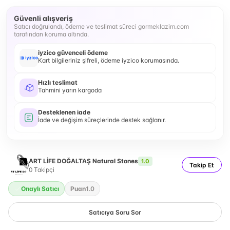
Güvenli alışveriş
Satıcı doğrulandı, ödeme ve teslimat süreci gormeklazim.com
tarafından koruma altında.
iyzico güvenceli ödeme
Kart bilgileriniz şifreli, ödeme iyzico korumasında.
Hızlı teslimat
Tahmini yarın kargoda
Desteklenen iade
İade ve değişim süreçlerinde destek sağlanır.
ART LİFE DOĞALTAŞ Natural Stones
1.0
Takip Et
0
Takipçi
Onaylı Satıcı
Puan
1.0
Satıcıya Soru Sor