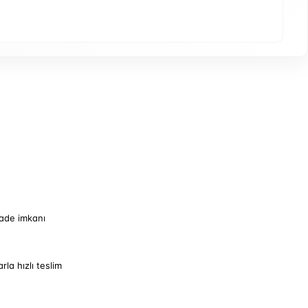
iade imkanı
arla hızlı teslim