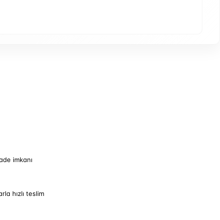
iade imkanı
arla hızlı teslim