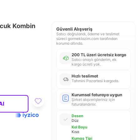
Çocuk Kombin
Güvenli Alışveriş
Satıcı doğrulandı, ödeme ve teslimat
süreci gormeklazim.com tarafından
koruma altında.
200 TL üzeri ücretsiz kargo
Satıcı onaylı gönderim, ek
kargo ücreti yok.
Hızlı teslimat
Tahmini Pazartesi kargoda.
Kurumsal faturaya uygun
Şirket alışverişleriniz için
Al
faturalandırılır.
Desen
Düz
Kol Boyu
Kısa
Kumaş Tipi