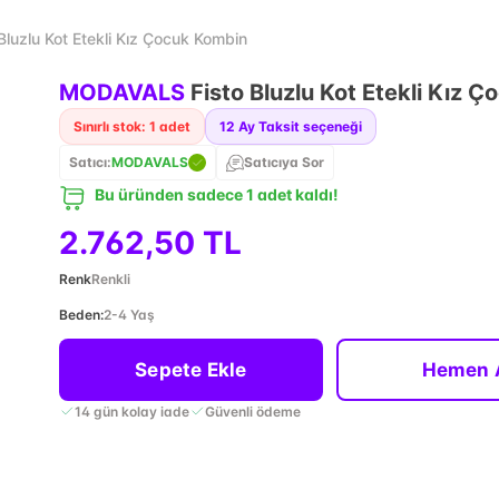
uzlu Kot Etekli Kız Çocuk Kombin
MODAVALS
Fisto Bluzlu Kot Etekli Kız 
Sınırlı stok: 1 adet
12
Ay Taksit seçeneği
Satıcı:
MODAVALS
Satıcıya Sor
Bu üründen sadece 1 adet kaldı!
2.762,50 TL
Renk
Renkli
Beden
:
2-4 Yaş
Sepete Ekle
Hemen 
14 gün kolay iade
Güvenli ödeme