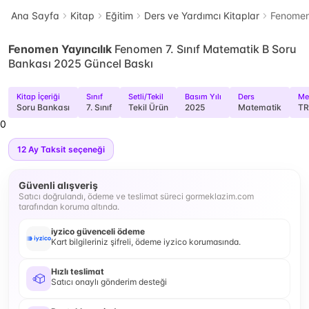
Ana Sayfa
Kitap
Eğitim
Ders ve Yardımcı Kitaplar
Fenomen 
Fenomen Yayıncılık
Fenomen 7. Sınıf Matematik B Soru
Bankası 2025 Güncel Baskı
Kitap İçeriği
Sınıf
Setli/Tekil
Basım Yılı
Ders
Me
Soru Bankası
7. Sınıf
Tekil Ürün
2025
Matematik
TR
0
12
Ay Taksit seçeneği
Güvenli alışveriş
Satıcı doğrulandı, ödeme ve teslimat süreci gormeklazim.com
tarafından koruma altında.
iyzico güvenceli ödeme
Kart bilgileriniz şifreli, ödeme iyzico korumasında.
Hızlı teslimat
Satıcı onaylı gönderim desteği