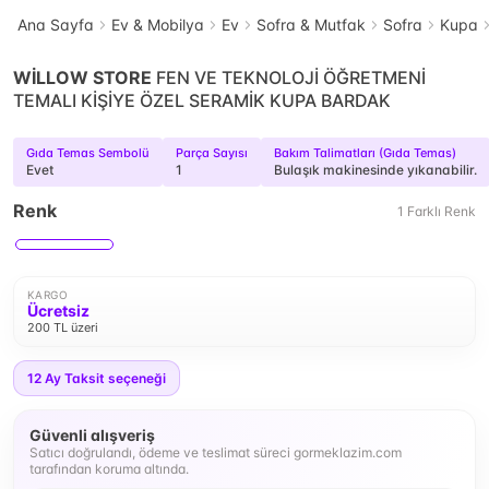
Ana Sayfa
Ev & Mobilya
Ev
Sofra & Mutfak
Sofra
Kupa
WİLLOW STORE
FEN VE TEKNOLOJİ ÖĞRETMENİ
TEMALI KİŞİYE ÖZEL SERAMİK KUPA BARDAK
Gıda Temas Sembolü
Parça Sayısı
Bakım Talimatları (Gıda Temas)
Evet
1
Bulaşık makinesinde yıkanabilir.
Renk
1
Farklı
Renk
KARGO
Ücretsiz
200 TL üzeri
12
Ay Taksit seçeneği
Güvenli alışveriş
Satıcı doğrulandı, ödeme ve teslimat süreci gormeklazim.com
tarafından koruma altında.