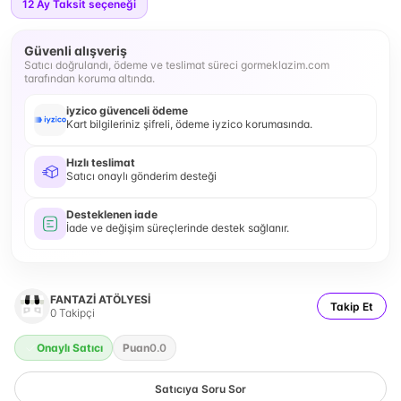
12
Ay Taksit seçeneği
Güvenli alışveriş
Satıcı doğrulandı, ödeme ve teslimat süreci gormeklazim.com
tarafından koruma altında.
iyzico güvenceli ödeme
Kart bilgileriniz şifreli, ödeme iyzico korumasında.
Hızlı teslimat
Satıcı onaylı gönderim desteği
Desteklenen iade
İade ve değişim süreçlerinde destek sağlanır.
FANTAZİ ATÖLYESİ
Takip Et
0
Takipçi
Onaylı Satıcı
Puan
0.0
Satıcıya Soru Sor