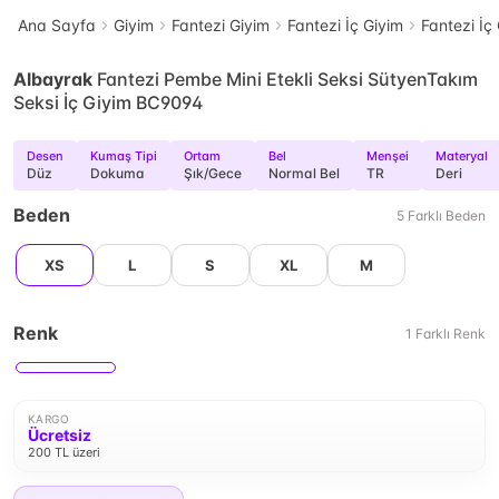
Ana Sayfa
Giyim
Fantezi Giyim
Fantezi İç Giyim
Fantezi İç
Albayrak
Fantezi Pembe Mini Etekli Seksi SütyenTakım
Seksi İç Giyim BC9094
Desen
Kumaş Tipi
Ortam
Bel
Menşei
Materyal
Düz
Dokuma
Şık/Gece
Normal Bel
TR
Deri
Beden
5
Farklı
Beden
XS
L
S
XL
M
Renk
1
Farklı
Renk
KARGO
Ücretsiz
200 TL üzeri