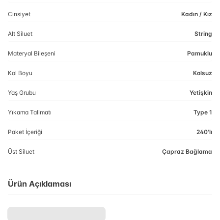
Cinsiyet
Kadın / Kız
Alt Siluet
String
Materyal Bileşeni
Pamuklu
Kol Boyu
Kolsuz
Yaş Grubu
Yetişkin
Yıkama Talimatı
Type 1
Paket İçeriği
240'lı
Üst Siluet
Çapraz Bağlama
Ürün Açıklaması