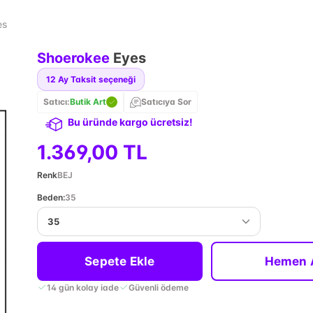
es
Shoerokee
Eyes
12
Ay Taksit seçeneği
Satıcı:
Butik Art
Satıcıya Sor
Bu üründe kargo ücretsiz!
1.369,00 TL
Renk
BEJ
Beden
:
35
35
Sepete Ekle
Hemen 
14 gün kolay iade
Güvenli ödeme