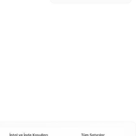
İptal ve İade Koşulları
Tüm Satıcılar