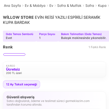
Ana Sayfa
Ev & Mobilya
Ev
Sofra & Mutfak
Sofra
Kupa
WİLLOW STORE
EVİN REİSİ YAZILI ESPİRİLİ SERAMİK
KUPA BARDAK
Gıda Temas Sembolü
Parça Sayısı
Bakım Talimatları (Gıda Temas)
Evet
1
Bulaşık makinesinde yıkanabilir.
Renk
1
Farklı
Renk
KARGO
Ücretsiz
200 TL üzeri
12
Ay Taksit seçeneği
Güvenli alışveriş
Satıcı doğrulandı, ödeme ve teslimat süreci gormeklazim.com
tarafından koruma altında.