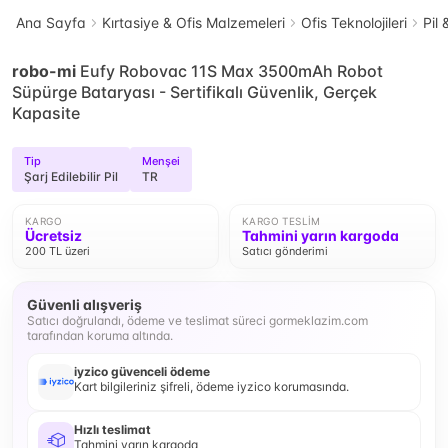
Ana Sayfa
Kırtasiye & Ofis Malzemeleri
Ofis Teknolojileri
Pil 
robo-mi
Eufy Robovac 11S Max 3500mAh Robot
Süpürge Bataryası - Sertifikalı Güvenlik, Gerçek
Kapasite
Tip
Menşei
Şarj Edilebilir Pil
TR
KARGO
KARGO TESLIM
Ücretsiz
Tahmini yarın kargoda
200 TL üzeri
Satıcı gönderimi
Güvenli alışveriş
Satıcı doğrulandı, ödeme ve teslimat süreci gormeklazim.com
tarafından koruma altında.
iyzico güvenceli ödeme
Kart bilgileriniz şifreli, ödeme iyzico korumasında.
Hızlı teslimat
Tahmini yarın kargoda