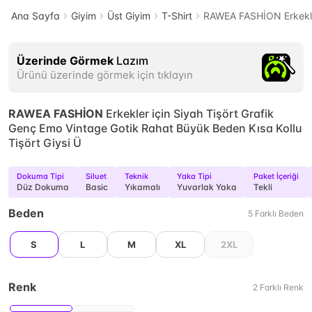
Ana Sayfa
Giyim
Üst Giyim
T-Shirt
RAWEA FASHİON Erkekler
Üzerinde Görmek
Lazım
Ürünü üzerinde görmek için tıklayın
RAWEA FASHİON
Erkekler için Siyah Tişört Grafik
Genç Emo Vintage Gotik Rahat Büyük Beden Kısa Kollu
Tişört Giysi Ü
Dokuma Tipi
Siluet
Teknik
Yaka Tipi
Paket İçeriği
Düz Dokuma
Basic
Yıkamalı
Yuvarlak Yaka
Tekli
Beden
5
Farklı
Beden
S
L
M
XL
2XL
Renk
2
Farklı
Renk