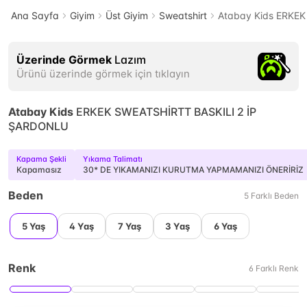
Ana Sayfa
Giyim
Üst Giyim
Sweatshirt
Atabay Kids ERKE
Üzerinde Görmek
Lazım
Ürünü üzerinde görmek için tıklayın
Atabay Kids
ERKEK SWEATSHİRTT BASKILI 2 İP
ŞARDONLU
Kapama Şekli
Yıkama Talimatı
Kapamasız
30* DE YIKAMANIZI KURUTMA YAPMAMANIZI ÖNERİRİZ
Beden
5
Farklı
Beden
5 Yaş
4 Yaş
7 Yaş
3 Yaş
6 Yaş
Renk
6
Farklı
Renk