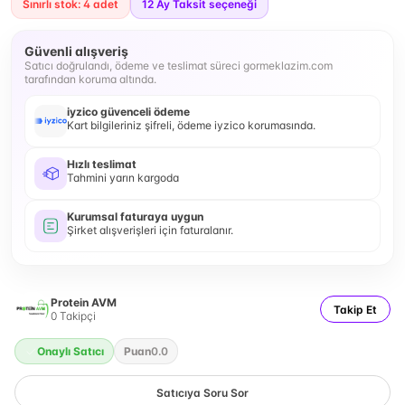
Sınırlı stok: 4 adet
12
Ay Taksit seçeneği
Güvenli alışveriş
Satıcı doğrulandı, ödeme ve teslimat süreci gormeklazim.com
tarafından koruma altında.
iyzico güvenceli ödeme
Kart bilgileriniz şifreli, ödeme iyzico korumasında.
Hızlı teslimat
Tahmini yarın kargoda
Kurumsal faturaya uygun
Şirket alışverişleri için faturalanır.
Protein AVM
Takip Et
0
Takipçi
Onaylı Satıcı
Puan
0.0
Satıcıya Soru Sor