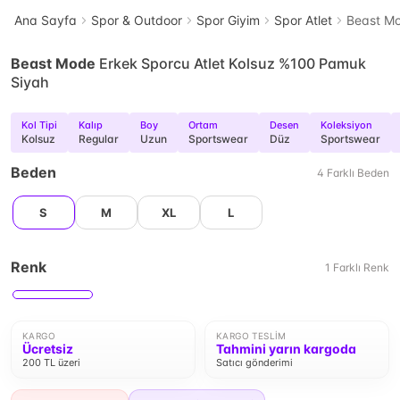
Ana Sayfa
Spor & Outdoor
Spor Giyim
Spor Atlet
Beast Mo
Beast Mode
Erkek Sporcu Atlet Kolsuz %100 Pamuk
Siyah
Kol Tipi
Kalıp
Boy
Ortam
Desen
Koleksiyon
Kolsuz
Regular
Uzun
Sportswear
Düz
Sportswear
Beden
4
Farklı
Beden
S
M
XL
L
Renk
1
Farklı
Renk
KARGO
KARGO TESLIM
Ücretsiz
Tahmini yarın kargoda
200 TL üzeri
Satıcı gönderimi