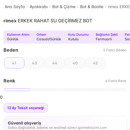
Ana Sayfa
Ayakkabı
Bot & Çizme
Bot & Bootie
rimex ERK
rimex
ERKEK RAHAT SU GEÇİRMEZ BOT
Kullanım Alanı
Ortam
Kutu Durumu
Bağlama Şekli
Pe
Günlük
Casual/Günlük
Kutulu
Fermuarlı
Se
Beden
5
Farklı
Beden
41
43
44
40
42
Renk
6
Farklı
Renk
0
12
Ay Taksit seçeneği
Güvenli alışveriş
Satıcı doğrulandı, ödeme ve teslimat süreci gormeklazim.com