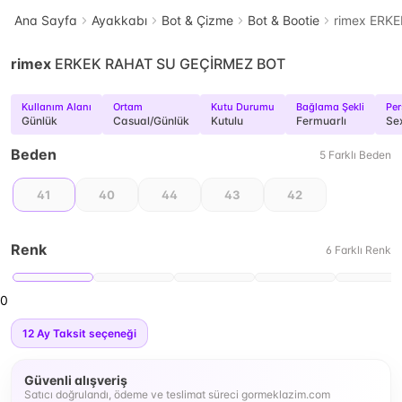
Ana Sayfa
Ayakkabı
Bot & Çizme
Bot & Bootie
rimex ERK
rimex
ERKEK RAHAT SU GEÇİRMEZ BOT
Kullanım Alanı
Ortam
Kutu Durumu
Bağlama Şekli
Pe
Günlük
Casual/Günlük
Kutulu
Fermuarlı
Se
Beden
5
Farklı
Beden
41
40
44
43
42
Renk
6
Farklı
Renk
0
12
Ay Taksit seçeneği
Güvenli alışveriş
Satıcı doğrulandı, ödeme ve teslimat süreci gormeklazim.com