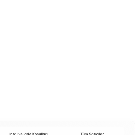
İptal ve İade Koşulları
Tüm Satıcılar