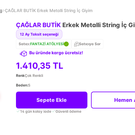
ng
ÇAĞLAR BUTİK Erkek Metalli String İç Giyim
ÇAĞLAR BUTİK
Erkek Metalli String İç G
12
Ay Taksit seçeneği
Satıcı:
FANTAZİ ATÖLYESİ
Satıcıya Sor
Bu üründe kargo ücretsiz!
1.410,35 TL
Renk
Çok Renkli
Beden
:
S
Sepete Ekle
Hemen 
14 gün kolay iade
Güvenli ödeme