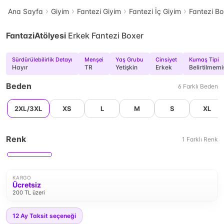
Ana Sayfa
Giyim
Fantezi Giyim
Fantezi İç Giyim
Fantezi Bo
FantaziAtölyesi
Erkek Fantezi Boxer
Sürdürülebilirlik Detayı
Menşei
Yaş Grubu
Cinsiyet
Kumaş Tipi
Hayır
TR
Yetişkin
Erkek
Belirtilmemi
Beden
6
Farklı
Beden
2XL/3XL
XS
L
M
S
XL
Renk
1
Farklı
Renk
KARGO
Ücretsiz
200 TL üzeri
12
Ay Taksit seçeneği