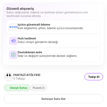
Güvenli alışveriş
Satıcı doğrulandı, ödeme ve teslimat süreci gormeklazim.com
tarafından koruma altında.
iyzico güvenceli ödeme
Kart bilgileriniz şifreli, ödeme iyzico korumasında.
Hızlı teslimat
Satıcı onaylı gönderim desteği
Desteklenen iade
İade ve değişim süreçlerinde destek sağlanır.
FANTAZİ ATÖLYESİ
Takip Et
0
Takipçi
Onaylı Satıcı
Puan
0.0
Satıcıya Soru Sor