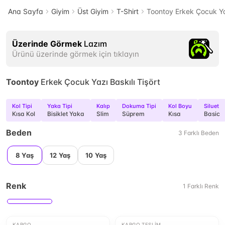
Ana Sayfa
Giyim
Üst Giyim
T-Shirt
Toontoy Erkek Çocuk Yaz
Üzerinde Görmek
Lazım
Ürünü üzerinde görmek için tıklayın
Toontoy
Erkek Çocuk Yazı Baskılı Tişört
Kol Tipi
Yaka Tipi
Kalıp
Dokuma Tipi
Kol Boyu
Siluet
Kısa Kol
Bisiklet Yaka
Slim
Süprem
Kısa
Basic
Beden
3
Farklı
Beden
8 Yaş
12 Yaş
10 Yaş
Renk
1
Farklı
Renk
KARGO
KARGO TESLIM