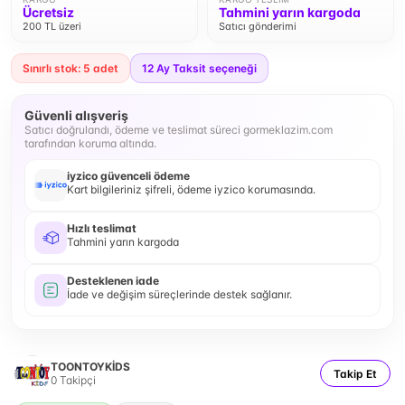
Ücretsiz
Tahmini yarın kargoda
200 TL üzeri
Satıcı gönderimi
Sınırlı stok: 5 adet
12
Ay Taksit seçeneği
Güvenli alışveriş
Satıcı doğrulandı, ödeme ve teslimat süreci gormeklazim.com
tarafından koruma altında.
iyzico güvenceli ödeme
Kart bilgileriniz şifreli, ödeme iyzico korumasında.
Hızlı teslimat
Tahmini yarın kargoda
Desteklenen iade
İade ve değişim süreçlerinde destek sağlanır.
TOONTOYKİDS
Takip Et
0
Takipçi