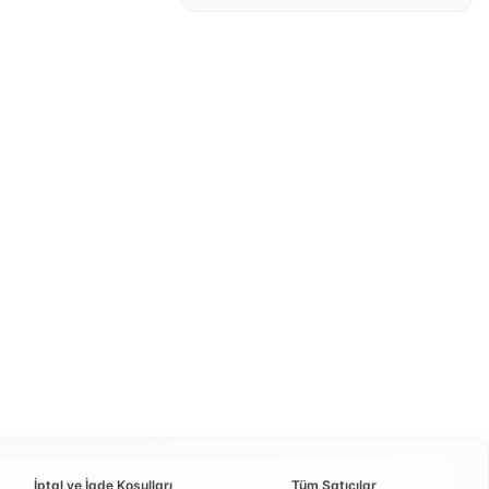
İptal ve İade Koşulları
Tüm Satıcılar