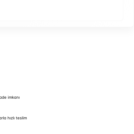
iade imkanı
arla hızlı teslim