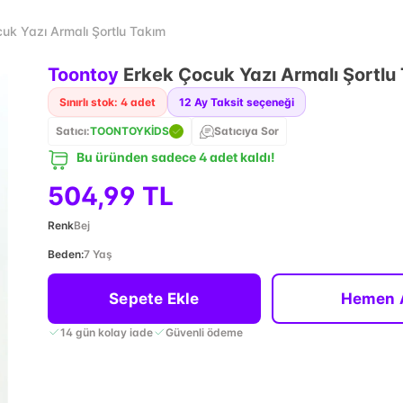
uk Yazı Armalı Şortlu Takım
Toontoy
Erkek Çocuk Yazı Armalı Şortlu
Sınırlı stok: 4 adet
12
Ay Taksit seçeneği
Satıcı:
TOONTOYKİDS
Satıcıya Sor
Bu üründen sadece 4 adet kaldı!
504,99 TL
Renk
Bej
Beden
:
7 Yaş
Sepete Ekle
Hemen 
14 gün kolay iade
Güvenli ödeme