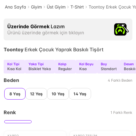
Ana Sayfa
Giyim
Üst Giyim
T-Shirt
Toontoy Erkek Çocuk Ya
Üzerinde Görmek
Lazım
Ürünü üzerinde görmek için tıklayın
Toontoy
Erkek Çocuk Yaprak Baskılı Tişört
Kol Tipi
Yaka Tipi
Kalıp
Kol Boyu
Boy
Desen
Kısa Kol
Bisiklet Yaka
Regular
Kısa
Standart
Baskılı
Beden
4
Farklı
Beden
8 Yaş
12 Yaş
10 Yaş
14 Yaş
Renk
1
Farklı
Renk
KARGO
KARGO TESLIM