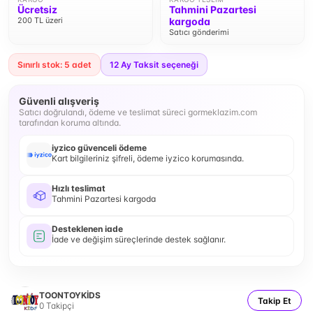
Ücretsiz
Tahmini Pazartesi
200 TL üzeri
kargoda
Satıcı gönderimi
Sınırlı stok: 5 adet
12
Ay Taksit seçeneği
Güvenli alışveriş
Satıcı doğrulandı, ödeme ve teslimat süreci gormeklazim.com
tarafından koruma altında.
iyzico güvenceli ödeme
Kart bilgileriniz şifreli, ödeme iyzico korumasında.
Hızlı teslimat
Tahmini Pazartesi kargoda
Desteklenen iade
İade ve değişim süreçlerinde destek sağlanır.
TOONTOYKİDS
Takip Et
0
Takipçi