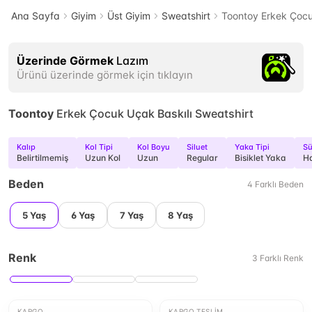
Ana Sayfa
Giyim
Üst Giyim
Sweatshirt
Toontoy Erkek Çocu
Üzerinde Görmek
Lazım
Ürünü üzerinde görmek için tıklayın
Toontoy
Erkek Çocuk Uçak Baskılı Sweatshirt
Kalıp
Kol Tipi
Kol Boyu
Siluet
Yaka Tipi
Sü
Belirtilmemiş
Uzun Kol
Uzun
Regular
Bisiklet Yaka
Ha
Beden
4
Farklı
Beden
5 Yaş
6 Yaş
7 Yaş
8 Yaş
Renk
3
Farklı
Renk
KARGO
KARGO TESLIM