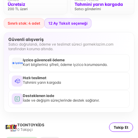
Ücretsiz
Tahmini yarın kargoda
200 TL üzeri
Satıcı gönderimi
Sınırlı stok: 4 adet
12
Ay Taksit seçeneği
Güvenli alışveriş
Satıcı doğrulandı, ödeme ve teslimat süreci gormeklazim.com
tarafından koruma altında.
iyzico güvenceli ödeme
Kart bilgileriniz şifreli, ödeme iyzico korumasında.
Hızlı teslimat
Tahmini yarın kargoda
Desteklenen iade
İade ve değişim süreçlerinde destek sağlanır.
TOONTOYKİDS
Takip Et
0
Takipçi