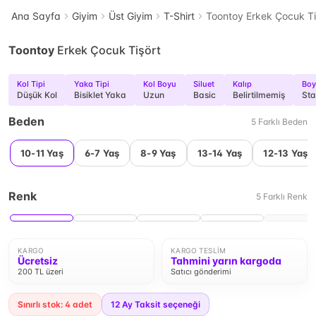
Ana Sayfa
Giyim
Üst Giyim
T-Shirt
Toontoy Erkek Çocuk Ti
Toontoy
Erkek Çocuk Tişört
Kol Tipi
Yaka Tipi
Kol Boyu
Siluet
Kalıp
Boy
Düşük Kol
Bisiklet Yaka
Uzun
Basic
Belirtilmemiş
Sta
Beden
5
Farklı
Beden
10-11 Yaş
6-7 Yaş
8-9 Yaş
13-14 Yaş
12-13 Yaş
Renk
5
Farklı
Renk
KARGO
KARGO TESLIM
Ücretsiz
Tahmini yarın kargoda
200 TL üzeri
Satıcı gönderimi
Sınırlı stok: 4 adet
12
Ay Taksit seçeneği