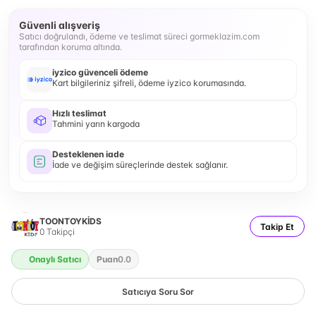
Güvenli alışveriş
Satıcı doğrulandı, ödeme ve teslimat süreci gormeklazim.com
tarafından koruma altında.
iyzico güvenceli ödeme
Kart bilgileriniz şifreli, ödeme iyzico korumasında.
Hızlı teslimat
Tahmini yarın kargoda
Desteklenen iade
İade ve değişim süreçlerinde destek sağlanır.
TOONTOYKİDS
Takip Et
0
Takipçi
Onaylı Satıcı
Puan
0.0
Satıcıya Soru Sor