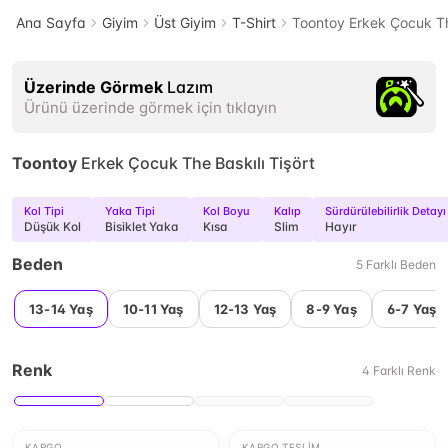
Ana Sayfa
Giyim
Üst Giyim
T-Shirt
Toontoy Erkek Çocuk The
Üzerinde Görmek
Lazım
Ürünü üzerinde görmek için tıklayın
Toontoy
Erkek Çocuk The Baskılı Tişört
Kol Tipi
Yaka Tipi
Kol Boyu
Kalıp
Sürdürülebilirlik Detayı
Düşük Kol
Bisiklet Yaka
Kısa
Slim
Hayır
Beden
5
Farklı
Beden
13-14 Yaş
10-11 Yaş
12-13 Yaş
8-9 Yaş
6-7 Yaş
Renk
4
Farklı
Renk
KARGO
KARGO TESLIM