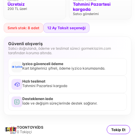
Ücretsiz
Tahmini Pazartesi
200 TL üzeri
kargoda
Satıcı gönderimi
Sınırlı stok: 8 adet
12
Ay Taksit seçeneği
Güvenli alışveriş
Satıcı doğrulandı, ödeme ve teslimat süreci gormeklazim.com
tarafından koruma altında.
iyzico güvenceli ödeme
Kart bilgileriniz şifreli, ödeme iyzico korumasında.
Hızlı teslimat
Tahmini Pazartesi kargoda
Desteklenen iade
İade ve değişim süreçlerinde destek sağlanır.
TOONTOYKİDS
Takip Et
0
Takipçi