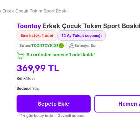
 Erkek Çocuk Takım Sport Baskılı
Toontoy
Erkek Çocuk Takım Sport Baskıl
Sınırlı stok: 1 adet
12
Ay Taksit seçeneği
Satıcı:
TOONTOYKİDS
Satıcıya Sor
Bu üründen sadece 1 adet kaldı!
369,99 TL
Renk
Mavi
Beden
:
6 Yaş
Sepete Ekle
Hemen 
14 gün kolay iade
Güvenli ödeme