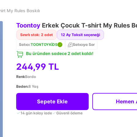
irt My Rules Baskılı
Toontoy
Erkek Çocuk T-shirt My Rules Ba
Sınırlı stok: 2 adet
12
Ay Taksit seçeneği
Satıcı:
TOONTOYKİDS
Satıcıya Sor
Bu üründen sadece 2 adet kaldı!
244,99 TL
Renk
Bordo
Beden
:
8 Yaş
Sepete Ekle
Hemen 
14 gün kolay iade
Güvenli ödeme