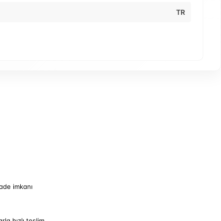
TR
iade imkanı
arla hızlı teslim