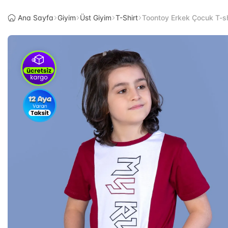
Ana Sayfa
Giyim
Üst Giyim
T-Shirt
Toontoy Erkek Çocuk T-sh