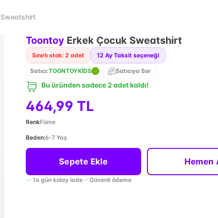
 Sweatshirt
Toontoy
Erkek Çocuk Sweatshirt
Sınırlı stok: 2 adet
12
Ay Taksit seçeneği
Satıcı:
TOONTOYKİDS
Satıcıya Sor
Bu üründen sadece 2 adet kaldı!
464,99 TL
Renk
Füme
Beden
:
6-7 Yaş
Sepete Ekle
Hemen 
14 gün kolay iade
Güvenli ödeme