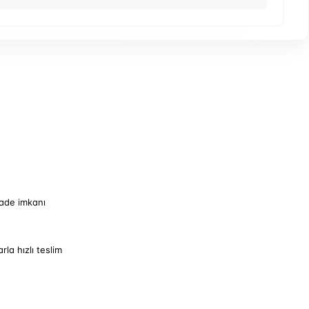
iade imkanı
arla hızlı teslim