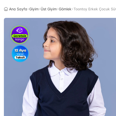
Ana Sayfa
Giyim
Üst Giyim
Gömlek
Toontoy Erkek Çocuk Süv