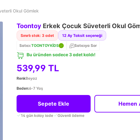
eterli Okul Gömlek
Toontoy
Erkek Çocuk Süveterli Okul Gö
Sınırlı stok: 3 adet
12
Ay Taksit seçeneği
Satıcı:
TOONTOYKİDS
Satıcıya Sor
Bu üründen sadece 3 adet kaldı!
539,99 TL
Renk
Beyaz
Beden
:
6-7 Yaş
Sepete Ekle
Hemen 
14 gün kolay iade
Güvenli ödeme