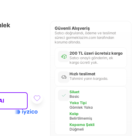
mlek
Güvenli Alışveriş
Satıcı doğrulandı, ödeme ve teslimat
süreci gormeklazim.com tarafından
koruma altında.
200 TL üzeri ücretsiz kargo
Satıcı onaylı gönderim, ek
kargo ücreti yok.
Hızlı teslimat
Tahmini yarın kargoda.
Siluet
Basic
Al
Yaka Tipi
Gömlek Yaka
Kalıp
Belirtilmemiş
Kapama Şekli
Düğmeli