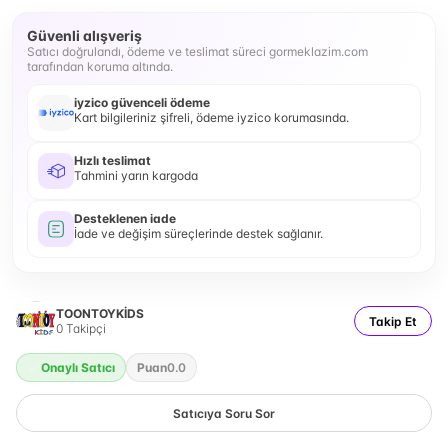
Güvenli alışveriş
Satıcı doğrulandı, ödeme ve teslimat süreci gormeklazim.com
tarafından koruma altında.
iyzico güvenceli ödeme
Kart bilgileriniz şifreli, ödeme iyzico korumasında.
Hızlı teslimat
Tahmini yarın kargoda
Desteklenen iade
İade ve değişim süreçlerinde destek sağlanır.
TOONTOYKİDS
Takip Et
0
Takipçi
Onaylı Satıcı
Puan
0.0
Satıcıya Soru Sor