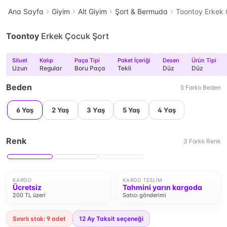
Ana Sayfa
Giyim
Alt Giyim
Şort & Bermuda
Toontoy Erkek 
Toontoy
Erkek Çocuk Şort
Siluet
Kalıp
Paça Tipi
Paket İçeriği
Desen
Ürün Tipi
Uzun
Regular
Boru Paça
Tekli
Düz
Düz
Beden
5
Farklı
Beden
6 Yaş
2 Yaş
3 Yaş
5 Yaş
4 Yaş
Renk
3
Farklı
Renk
KARGO
KARGO TESLIM
Ücretsiz
Tahmini yarın kargoda
200 TL üzeri
Satıcı gönderimi
Sınırlı stok: 9 adet
12
Ay Taksit seçeneği