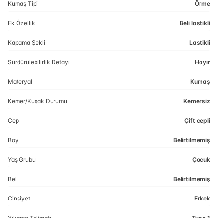
Kumaş Tipi
Örme
Ek Özellik
Beli lastikli
Kapama Şekli
Lastikli
Sürdürülebilirlik Detayı
Hayır
Materyal
Kumaş
Kemer/Kuşak Durumu
Kemersiz
Cep
Çift cepli
Boy
Belirtilmemiş
Yaş Grubu
Çocuk
Bel
Belirtilmemiş
Cinsiyet
Erkek
Yıkama Talimatı
Type 1