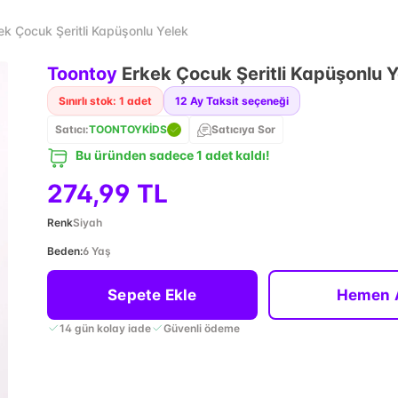
ek Çocuk Şeritli Kapüşonlu Yelek
Toontoy
Erkek Çocuk Şeritli Kapüşonlu Y
Sınırlı stok: 1 adet
12
Ay Taksit seçeneği
Satıcı:
TOONTOYKİDS
Satıcıya Sor
Bu üründen sadece 1 adet kaldı!
274,99 TL
Renk
Siyah
Beden
:
6 Yaş
Sepete Ekle
Hemen 
14 gün kolay iade
Güvenli ödeme