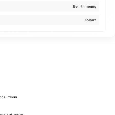
Belirtilmemiş
Kolsuz
iade imkanı
arla hızlı teslim