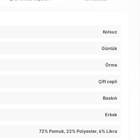
Kolsuz
Günlük
Örme
Çift cepli
Baskılı
Erkek
72% Pamuk, 22% Polyester, 6% Likra