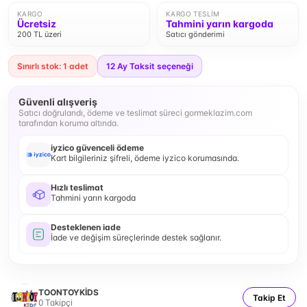
KARGO
KARGO TESLIM
Ücretsiz
Tahmini yarın kargoda
200 TL üzeri
Satıcı gönderimi
Sınırlı stok: 1 adet
12
Ay Taksit seçeneği
Güvenli alışveriş
Satıcı doğrulandı, ödeme ve teslimat süreci gormeklazim.com
tarafından koruma altında.
iyzico güvenceli ödeme
Kart bilgileriniz şifreli, ödeme iyzico korumasında.
Hızlı teslimat
Tahmini yarın kargoda
Desteklenen iade
İade ve değişim süreçlerinde destek sağlanır.
TOONTOYKİDS
Takip Et
0
Takipçi