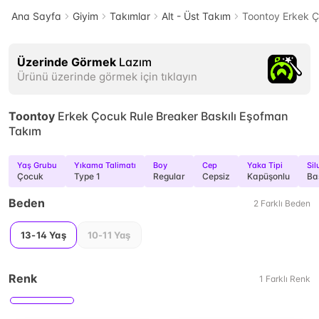
Ana Sayfa
Giyim
Takımlar
Alt - Üst Takım
Toontoy Erkek Ç
Üzerinde Görmek
Lazım
Ürünü üzerinde görmek için tıklayın
Toontoy
Erkek Çocuk Rule Breaker Baskılı Eşofman
Takım
Yaş Grubu
Yıkama Talimatı
Boy
Cep
Yaka Tipi
Sil
Çocuk
Type 1
Regular
Cepsiz
Kapüşonlu
Ba
Beden
2
Farklı
Beden
13-14 Yaş
10-11 Yaş
Renk
1
Farklı
Renk