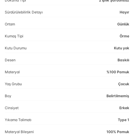
Dokuma Tipi
2 İplik Şardonsuz
Sürdürülebilirlik Detayı
Hayır
Ortam
Günlük
Kumaş Tipi
Örme
Kutu Durumu
Kutu yok
Desen
Baskılı
Materyal
%100 Pamuk
Yaş Grubu
Çocuk
Boy
Belirtilmemiş
Cinsiyet
Erkek
Yıkama Talimatı
Type 1
Materyal Bileşeni
100% Pamuk