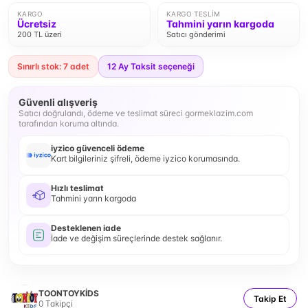
KARGO
KARGO TESLIM
Ücretsiz
Tahmini yarın kargoda
200 TL üzeri
Satıcı gönderimi
Sınırlı stok: 7 adet
12
Ay Taksit seçeneği
Güvenli alışveriş
Satıcı doğrulandı, ödeme ve teslimat süreci gormeklazim.com
tarafından koruma altında.
iyzico güvenceli ödeme
Kart bilgileriniz şifreli, ödeme iyzico korumasında.
Hızlı teslimat
Tahmini yarın kargoda
Desteklenen iade
İade ve değişim süreçlerinde destek sağlanır.
TOONTOYKİDS
Takip Et
0
Takipçi