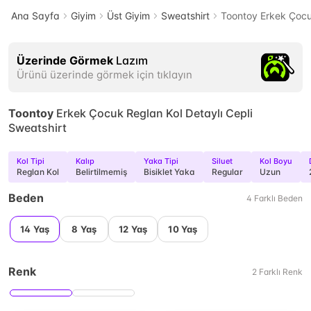
Ana Sayfa
Giyim
Üst Giyim
Sweatshirt
Toontoy Erkek Çocuk
Üzerinde Görmek
Lazım
Ürünü üzerinde görmek için tıklayın
Toontoy
Erkek Çocuk Reglan Kol Detaylı Cepli
Sweatshirt
Kol Tipi
Kalıp
Yaka Tipi
Siluet
Kol Boyu
Reglan Kol
Belirtilmemiş
Bisiklet Yaka
Regular
Uzun
Beden
4
Farklı
Beden
14 Yaş
8 Yaş
12 Yaş
10 Yaş
Renk
2
Farklı
Renk