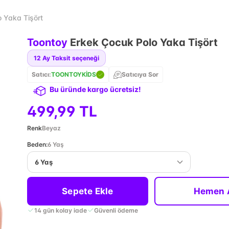
 Yaka Tişört
Toontoy
Erkek Çocuk Polo Yaka Tişört
12
Ay Taksit seçeneği
Satıcı:
TOONTOYKİDS
Satıcıya Sor
Bu üründe kargo ücretsiz!
499,99 TL
Renk
Beyaz
Beden
:
6 Yaş
6 Yaş
Sepete Ekle
Hemen 
14 gün kolay iade
Güvenli ödeme