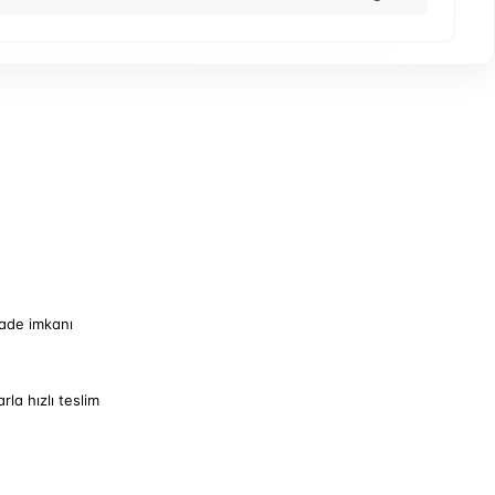
iade imkanı
arla hızlı teslim