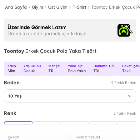
Ana Sayfa
Giyim
Üst Giyim
T-Shirt
Toontoy Erkek Çocuk Po
Üzerinde Görmek
Lazım
Ürünü üzerinde görmek için tıklayın
Toontoy
Erkek Çocuk Polo Yaka Tişört
Kalıp
Yaş Grubu
Menşei
Yaka Tipi
Dokuma Tipi
Paket İçeri
Slim
Çocuk
TR
Polo Yaka
Tül
Tekli
Beden
9
Farklı
Beden
10 Yaş
Renk
8
Farklı
Renk
KARGO
KARGO TESLIM