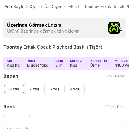
Ana Sayfa
Giyim
Üst Giyim
T-Shirt
Toontoy Erkek Çocuk Pla
Üzerinde Görmek
Lazım
Ürünü üzerinde görmek için tıklayın
Toontoy
Erkek Çocuk Playhard Baskılı Tişört
Kol Tipi
Yaka Tipi
Kalıp
Kol Boyu
Kumaş Tipi
Materyal
Kısa Kol
Bisiklet Yaka
Slim
Kısa
Örme
%100 P
Beden
4
Farklı
Beden
6 Yaş
7 Yaş
5 Yaş
8 Yaş
Renk
1
Farklı
Renk
KARGO TESLIM