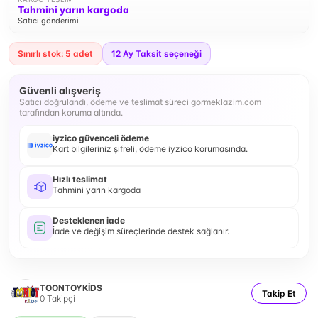
Tahmini yarın kargoda
Satıcı gönderimi
Sınırlı stok: 5 adet
12
Ay Taksit seçeneği
Güvenli alışveriş
Satıcı doğrulandı, ödeme ve teslimat süreci gormeklazim.com
tarafından koruma altında.
iyzico güvenceli ödeme
Kart bilgileriniz şifreli, ödeme iyzico korumasında.
Hızlı teslimat
Tahmini yarın kargoda
Desteklenen iade
İade ve değişim süreçlerinde destek sağlanır.
TOONTOYKİDS
Takip Et
0
Takipçi